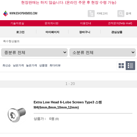
현장판매는 하지 않습니다. (온라인 주문 후 현장 수령 가능)
카테고리
검색
기술자료실
문의게시판
이용안내
견적문의(help mail)
로그인
마이페이지
장바구니
관심상품
특수형상볼트
최신순
낮은가격
높은가격
상품명
최다리뷰
1 - 20
Extra Low Head 6-Lobe Screws Type3 스텐
M4(6mm,8mm,10mm,12mm)
상품가 :
0원
(0)