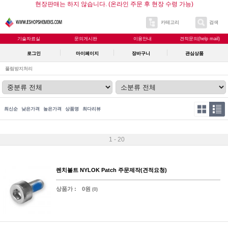
현장판매는 하지 않습니다. (온라인 주문 후 현장 수령 가능)
카테고리
검색
기술자료실
문의게시판
이용안내
견적문의(help mail)
로그인
마이페이지
장바구니
관심상품
풀림방지처리
최신순
낮은가격
높은가격
상품명
최다리뷰
1 - 20
렌치볼트 NYLOK Patch 주문제작(견적요청)
상품가 :
0원
(0)