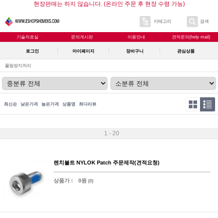
현장판매는 하지 않습니다. (온라인 주문 후 현장 수령 가능)
카테고리
검색
기술자료실
문의게시판
이용안내
견적문의(help mail)
로그인
마이페이지
장바구니
관심상품
풀림방지처리
최신순
낮은가격
높은가격
상품명
최다리뷰
1 - 20
렌치볼트 NYLOK Patch 주문제작(견적요청)
상품가 :
0원
(0)