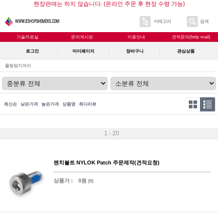
현장판매는 하지 않습니다. (온라인 주문 후 현장 수령 가능)
카테고리
검색
기술자료실
문의게시판
이용안내
견적문의(help mail)
로그인
마이페이지
장바구니
관심상품
풀림방지처리
최신순
낮은가격
높은가격
상품명
최다리뷰
1 - 20
렌치볼트 NYLOK Patch 주문제작(견적요청)
상품가 :
0원
(0)