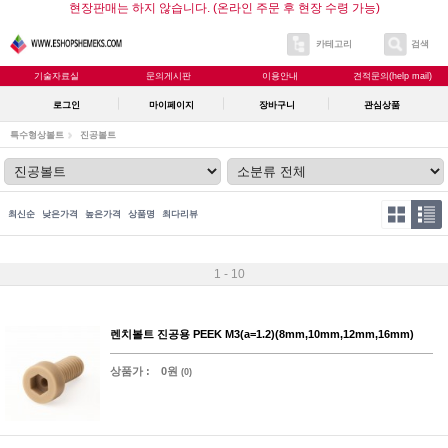
현장판매는 하지 않습니다. (온라인 주문 후 현장 수령 가능)
카테고리
검색
기술자료실
문의게시판
이용안내
견적문의(help mail)
로그인
마이페이지
장바구니
관심상품
특수형상볼트
진공볼트
최신순
낮은가격
높은가격
상품명
최다리뷰
1 - 10
렌치볼트 진공용 PEEK M3(a=1.2)(8mm,10mm,12mm,16mm)
상품가 :
0원
(0)