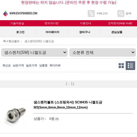
현장판매는 하지 않습니다. (온라인 주문 후 현장 수령 가능)
카테고리
검색
기술자료실
문의게시판
이용안내
견적문의(help mail)
로그인
마이페이지
장바구니
관심상품
특수형상볼트
샘스렌치(SW) 니켈도금
최신순
낮은가격
높은가격
상품명
최다리뷰
1 - 11
샘스렌치볼트 (스프링와셔) SCM435 니켈도금
M3(5mm,6mm,8mm,10mm,12mm)
상품가 :
0원
(0)