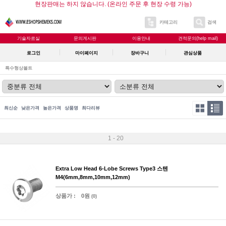
현장판매는 하지 않습니다. (온라인 주문 후 현장 수령 가능)
카테고리
검색
기술자료실
문의게시판
이용안내
견적문의(help mail)
로그인
마이페이지
장바구니
관심상품
특수형상볼트
최신순
낮은가격
높은가격
상품명
최다리뷰
1 - 20
Extra Low Head 6-Lobe Screws Type3 스텐
M4(6mm,8mm,10mm,12mm)
상품가 :
0원
(0)