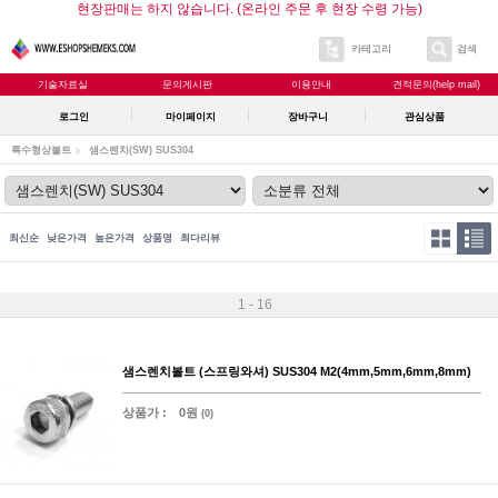
현장판매는 하지 않습니다. (온라인 주문 후 현장 수령 가능)
카테고리
검색
기술자료실
문의게시판
이용안내
견적문의(help mail)
로그인
마이페이지
장바구니
관심상품
특수형상볼트
샘스렌치(SW) SUS304
최신순
낮은가격
높은가격
상품명
최다리뷰
1 - 16
샘스렌치볼트 (스프링와셔) SUS304 M2(4mm,5mm,6mm,8mm)
상품가 :
0원
(0)