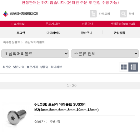
현장판매는 하지 않습니다. (온라인 주문 후 현장 수령 가능)
카테고리
검색
기술자료실
문의게시판
이용안내
견적문의(help mail)
로그인
마이페이지
장바구니
관심상품
특수형상볼트
초납작머리볼트
최신순
낮은가격
높은가격
상품명
최다리뷰
1 - 20
6-LOBE 초납작머리볼트 SUS304
M2(4mm,5mm,6mm,8mm,10mm,12mm)
상품가 :
0원
(0)