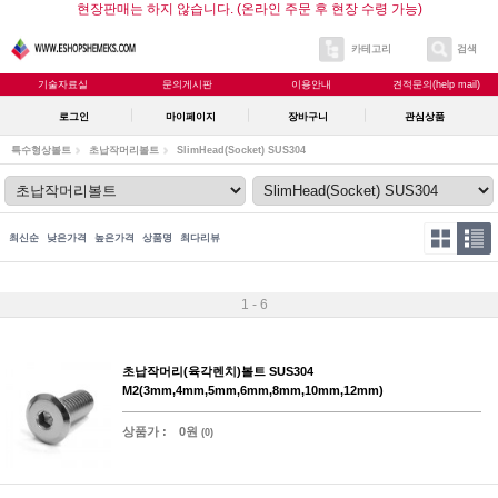
현장판매는 하지 않습니다. (온라인 주문 후 현장 수령 가능)
카테고리
검색
기술자료실
문의게시판
이용안내
견적문의(help mail)
로그인
마이페이지
장바구니
관심상품
특수형상볼트
초납작머리볼트
SlimHead(Socket) SUS304
최신순
낮은가격
높은가격
상품명
최다리뷰
1 - 6
초납작머리(육각렌치)볼트 SUS304
M2(3mm,4mm,5mm,6mm,8mm,10mm,12mm)
상품가 :
0원
(0)