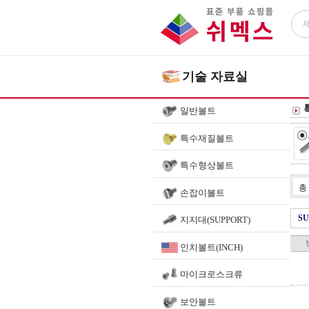
기술 자료실
일반볼트
특수재질볼트
특수형상볼트
총
손잡이볼트
SU
지지대(SUPPORT)
인치볼트(INCH)
마이크로스크류
보안볼트