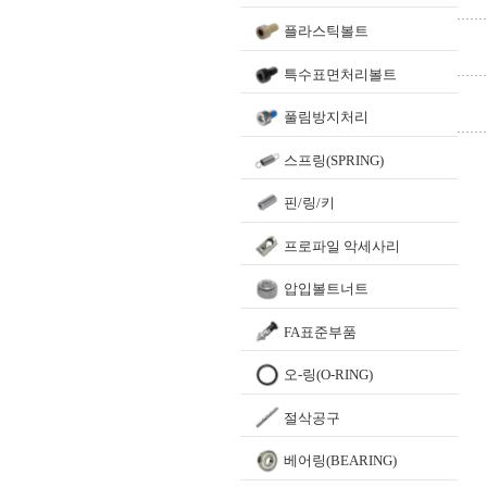
플라스틱볼트
특수표면처리볼트
풀림방지처리
스프링(SPRING)
핀/링/키
프로파일 악세사리
압입볼트너트
FA표준부품
오-링(O-RING)
절삭공구
베어링(BEARING)