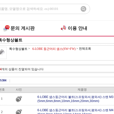
문의 게시판
이용 안내
특수형상볼트
>
>
전체조회
특수형상볼트
6-LOBE 둥근머리 샘스(SW+FW)
4
개의 상품이 진열되어 있습니다
S304
|
번호
사진
제품명
6-LOBE 샘스둥근머리 볼트(스프링와셔,평와셔) 스텐 M3
1
(5mm,6mm,8mm,10mm,16mm,20mm,30mm)
6-LOBE 샘스둥근머리 볼트(스프링와셔,평와셔) 스텐 M4
2