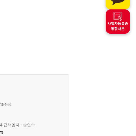
8468
보취급책임자 : 송인숙
73