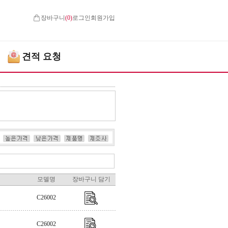
장바구니
(
0
)
로그인
회원가입
견적 요청
모델명
장바구니 담기
C26002
C26002