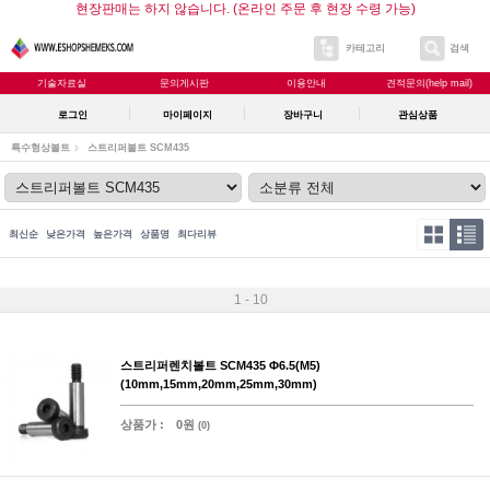
현장판매는 하지 않습니다. (온라인 주문 후 현장 수령 가능)
카테고리
검색
기술자료실
문의게시판
이용안내
견적문의(help mail)
로그인
마이페이지
장바구니
관심상품
특수형상볼트
스트리퍼볼트 SCM435
최신순
낮은가격
높은가격
상품명
최다리뷰
1 - 10
스트리퍼렌치볼트 SCM435 Φ6.5(M5)
(10mm,15mm,20mm,25mm,30mm)
상품가 :
0원
(0)