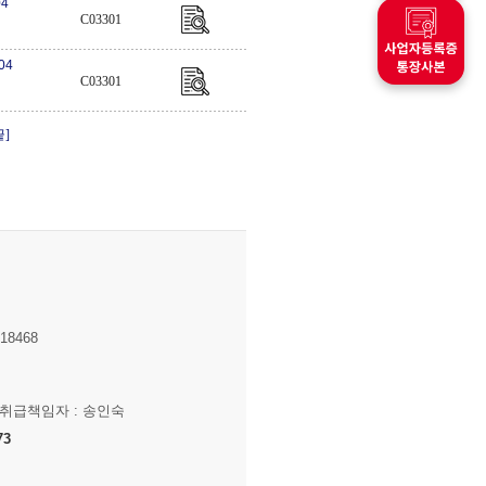
04
C03301
04
C03301
끝]
8468
보취급책임자 : 송인숙
73