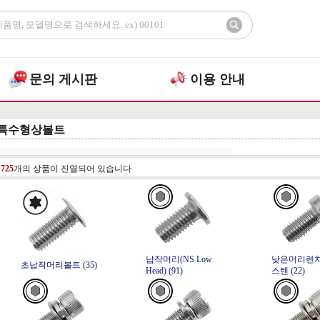
문의 게시판
이용 안내
특수형상볼트
총
725
개의 상품이 진열되어 있습니다
납작머리(NS Low
낮은머리렌
초납작머리볼트 (35)
Head) (91)
스텐 (22)