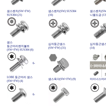
샘스렌치(SW+FW)
샘스렌치(SW) SUS304
샘스렌치(SW
SUS304 (21)
(16)
니켈도금 (13
샘스
십자둥근샘스
십자둥근샘스
둥근머리렌치볼트
(SW+FW) (31)
(14)
(SW+FW) SUS304 (6)
6-
LOBE 둥근머리 샘스
샘스육각(SW+FW) (9)
마이너스머리 
(SW+FW) (4)
6-