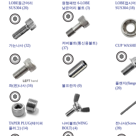
LOBE둥근머리
원형패턴 6-LOBE
LOBE접시
SUS304 (20)
낮은머리 볼트 (3)
SUS304 (18)
커버볼트(통신용볼트)
가는나사 (32)
CUP WASHER
(37)
플랜지(flang
좌(왼)나사 (16)
볼프란자 (0)
(20)
TAPER PLUG(테이퍼
나비볼트(WING
전나사(Screw 
플러그) (14)
BOLT) (4)
(39)