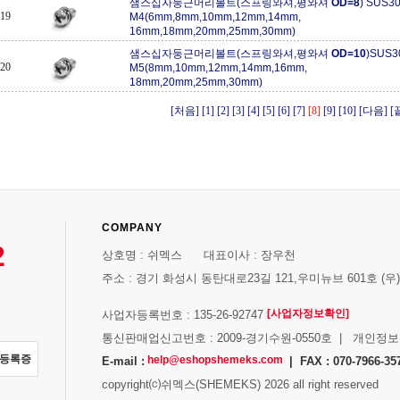
샘스십자둥근머리볼트(스프링와셔,평와셔
OD=8
) SUS3
19
M4(6mm,8mm,10mm,12mm,14mm,
16mm,18mm,20mm,25mm,30mm)
샘스십자둥근머리볼트(스프링와셔,평와셔
OD=10
)SUS3
20
M5(8mm,10mm,12mm,14mm,16mm,
18mm,20mm,25mm,30mm)
[처음]
[1]
[2]
[3]
[4]
[5]
[6]
[7]
[8]
[9]
[10]
[다음]
[
COMPANY
2
상호명 : 쉬멕스 대표이사 : 장우천
주소 : 경기 화성시 동탄대로23길 121,우미뉴브 601호 (우)1
[사업자정보확인]
사업자등록번호 : 135-26-92747
통신판매업신고번호 : 2009-경기수원-0550호 | 개인정
자등록증
help@eshopshemeks.com
E-mail :
| FAX : 070-7966-35
copyright⒞쉬멕스(SHEMEKS) 2026 all right reserved