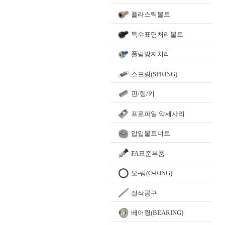
플라스틱볼트
특수표면처리볼트
풀림방지처리
스프링(SPRING)
핀/링/키
프로파일 악세사리
압입볼트너트
FA표준부품
오-링(O-RING)
절삭공구
베어링(BEARING)