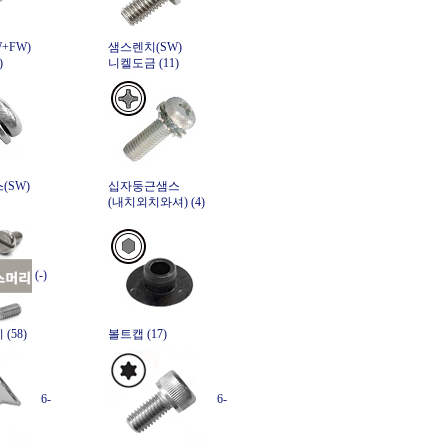
+FW)
샘스렌치(SW)
)
니켈도금 (11)
(SW)
십자둥근샘스
(내치외치와셔) (4)
(-)
(58)
볼트캡 (17)
6-
6-