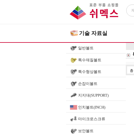
기술 자료실
일반볼트
특수재질볼트
특수형상볼트
손잡이볼트
지지대(SUPPORT)
인치볼트(INCH)
마이크로스크류
보안볼트