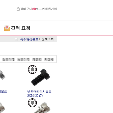
장바구니
(
0
)
로그인
회원가입
견적 요청
>
전체조회
특수형상볼트
치볼트
낮은머리렌치볼트
SCM435 (7)