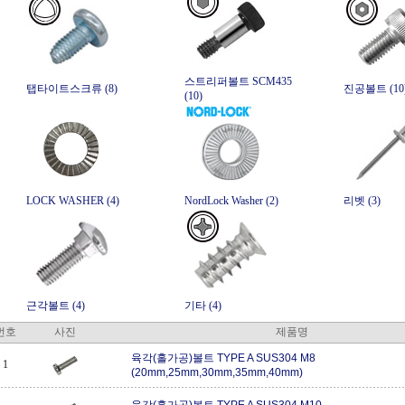
스트리퍼볼트 SCM435
탭타이트스크류 (8)
진공볼트 (10
(10)
LOCK WASHER (4)
NordLock Washer (2)
리벳 (3)
근각볼트 (4)
기타 (4)
번호
사진
제품명
육각(홀가공)볼트 TYPE A SUS304 M8
1
(20mm,25mm,30mm,35mm,40mm)
육각(홀가공)볼트 TYPE A SUS304 M10