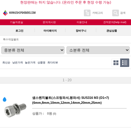
현장판매는 하지 않습니다. (온라인 주문 후 현장 수령 가능)
카테고리
검색
기술자료실
문의게시판
이용안내
견적문의(help mail)
로그인
마이페이지
장바구니
관심상품
특수재질볼트
최신순
낮은가격
높은가격
상품명
최다리뷰
1 - 20
샘스렌치볼트(스프링와셔,평와셔) SUS316 M3 (D1=7)
(6mm,8mm,10mm,12mm,14mm,20mm,25mm)
상품가 :
0원
(0)