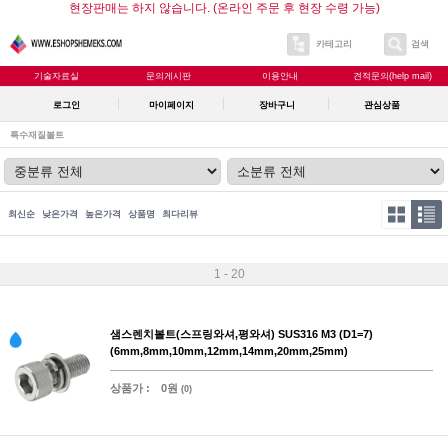
현장판매는 하지 않습니다. (온라인 주문 후 현장 수령 가능)
카테고리
검색
기술자료실
문의게시판
이용안내
견적문의(help mail)
로그인
마이페이지
장바구니
관심상품
특수재질볼트
최신순
낮은가격
높은가격
상품명
최다리뷰
1 - 20
샘스렌치볼트(스프링와셔,평와셔) SUS316 M3 (D1=7)
(6mm,8mm,10mm,12mm,14mm,20mm,25mm)
상품가 :
0원
(0)