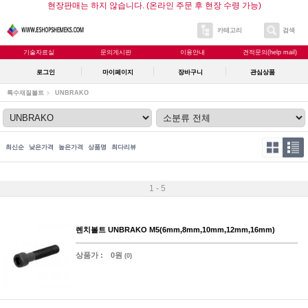
현장판매는 하지 않습니다. (온라인 주문 후 현장 수령 가능)
카테고리
검색
기술자료실
문의게시판
이용안내
견적문의(help mail)
로그인
마이페이지
장바구니
관심상품
특수재질볼트
UNBRAKO
최신순
낮은가격
높은가격
상품명
최다리뷰
1 - 5
렌치볼트 UNBRAKO M5(6mm,8mm,10mm,12mm,16mm)
상품가 :
0원
(0)