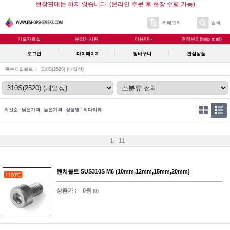
현장판매는 하지 않습니다. (온라인 주문 후 현장 수령 가능)
카테고리
검색
기술자료실
문의게시판
이용안내
견적문의(help mail)
로그인
마이페이지
장바구니
관심상품
특수재질볼트
310S(2520) (내열성)
최신순
낮은가격
높은가격
상품명
최다리뷰
1 - 11
렌치볼트 SUS310S M6 (10mm,12mm,15mm,20mm)
상품가 :
0원
(0)