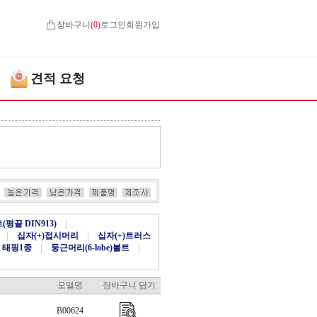
장바구니
(
0
)
로그인
회원가입
견적 요청
평끝 DIN913)
|
|
십자(+)접시머리
|
십자(+)트러스
 태핑1종
|
둥근머리(6-lobe)볼트
|
모델명
장바구니 담기
B00624