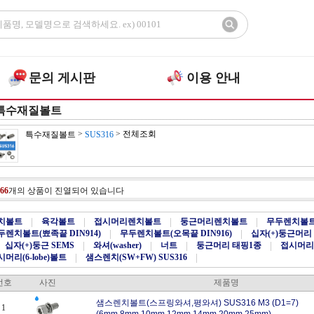
문의 게시판
이용 안내
특수재질볼트
>
>
전체조회
특수재질볼트
SUS316
66
개의 상품이 진열되어 있습니다
치볼트
|
육각볼트
|
접시머리렌치볼트
|
둥근머리렌치볼트
|
무두렌치볼트(
두렌치볼트(뾰족끝 DIN914)
|
무두렌치볼트(오목끝 DIN916)
|
십자(+)둥근머리
십자(+)둥근 SEMS
|
와셔(washer)
|
너트
|
둥근머리 태핑1종
|
접시머리
머리(6-lobe)볼트
|
샘스렌치(SW+FW) SUS316
|
번호
사진
제품명
샘스렌치볼트(스프링와셔,평와셔) SUS316 M3 (D1=7)
1
(6mm,8mm,10mm,12mm,14mm,20mm,25mm)