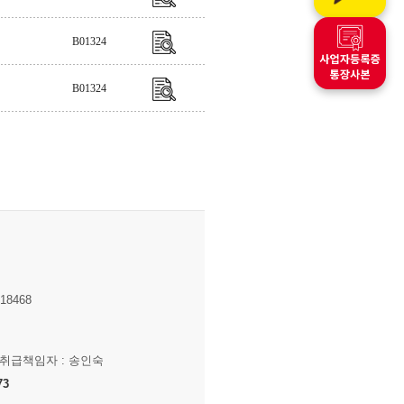
B01324
B01324
8468
보취급책임자 : 송인숙
73