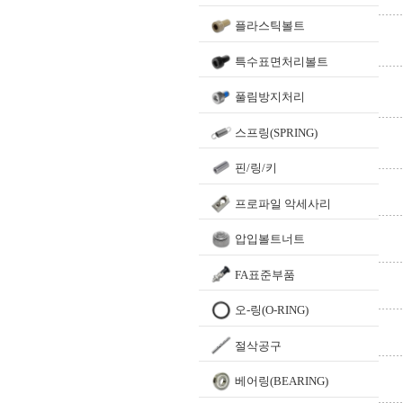
플라스틱볼트
특수표면처리볼트
풀림방지처리
스프링(SPRING)
핀/링/키
프로파일 악세사리
압입볼트너트
FA표준부품
오-링(O-RING)
절삭공구
베어링(BEARING)