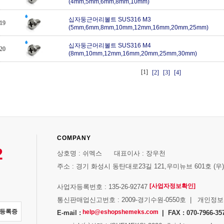
(4mm,5mm,6mm,8mm,10mm)
십자둥근머리볼트 SUS316 M3
19
(5mm,6mm,8mm,10mm,12mm,16mm,20mm,25mm)
십자둥근머리볼트 SUS316 M4
20
(8mm,10mm,12mm,16mm,20mm,25mm,30mm)
[1]
[2]
[3]
[4]
COMPANY
2
상호명 : 쉬멕스 대표이사 : 장우천
주소 : 경기 화성시 동탄대로23길 121,우미뉴브 601호 (우)1
[사업자정보확인]
사업자등록번호 : 135-26-92747
통신판매업신고번호 : 2009-경기수원-0550호 | 개인정
자등록증
help@eshopshemeks.com
E-mail :
| FAX : 070-7966-35