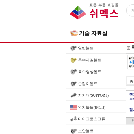
기술 자료실
일반볼트
특수재질볼트
특수형상볼트
총
손잡이볼트
렌
지지대(SUPPORT)
무
|
인치볼트(INCH)
접시
마이크로스크류
보안볼트