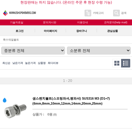
현장판매는 하지 않습니다. (온라인 주문 후 현장 수령 가능)
카테고리
검색
기술자료실
문의게시판
이용안내
견적문의(help mail)
로그인
마이페이지
장바구니
관심상품
특수재질볼트
최신순
낮은가격
높은가격
상품명
최다리뷰
1 - 20
샘스렌치볼트(스프링와셔,평와셔) SUS316 M3 (D1=7)
(6mm,8mm,10mm,12mm,14mm,20mm,25mm)
상품가 :
0원
(0)