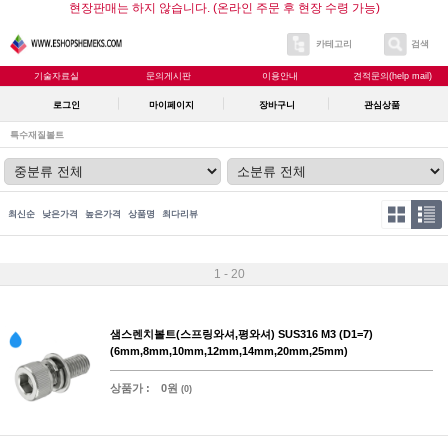
현장판매는 하지 않습니다. (온라인 주문 후 현장 수령 가능)
카테고리
검색
기술자료실
문의게시판
이용안내
견적문의(help mail)
로그인
마이페이지
장바구니
관심상품
특수재질볼트
최신순
낮은가격
높은가격
상품명
최다리뷰
1 - 20
샘스렌치볼트(스프링와셔,평와셔) SUS316 M3 (D1=7)
(6mm,8mm,10mm,12mm,14mm,20mm,25mm)
상품가 :
0원
(0)