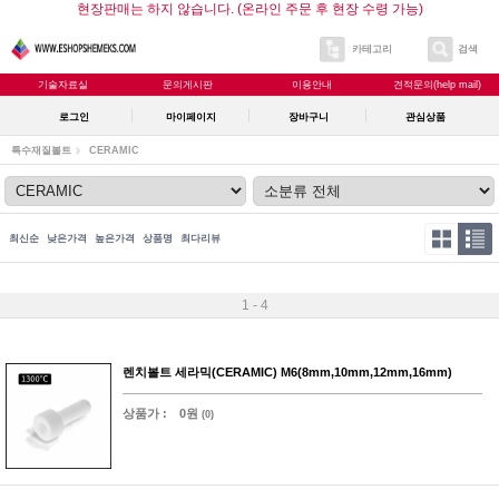
현장판매는 하지 않습니다. (온라인 주문 후 현장 수령 가능)
카테고리
검색
기술자료실
문의게시판
이용안내
견적문의(help mail)
로그인
마이페이지
장바구니
관심상품
특수재질볼트
CERAMIC
최신순
낮은가격
높은가격
상품명
최다리뷰
1 - 4
렌치볼트 세라믹(CERAMIC) M6(8mm,10mm,12mm,16mm)
상품가 :
0원
(0)