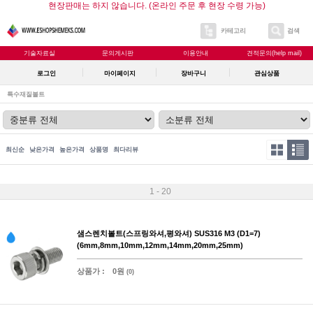
현장판매는 하지 않습니다. (온라인 주문 후 현장 수령 가능)
카테고리
검색
기술자료실
문의게시판
이용안내
견적문의(help mail)
로그인
마이페이지
장바구니
관심상품
특수재질볼트
최신순
낮은가격
높은가격
상품명
최다리뷰
1 - 20
샘스렌치볼트(스프링와셔,평와셔) SUS316 M3 (D1=7)
(6mm,8mm,10mm,12mm,14mm,20mm,25mm)
상품가 :
0원
(0)