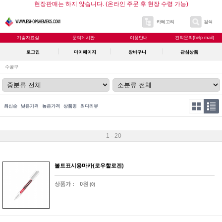
현장판매는 하지 않습니다. (온라인 주문 후 현장 수령 가능)
카테고리
검색
기술자료실
문의게시판
이용안내
견적문의(help mail)
로그인
마이페이지
장바구니
관심상품
수공구
최신순
낮은가격
높은가격
상품명
최다리뷰
1 - 20
볼트표시용마카(로우할로겐)
상품가 :
0원
(0)