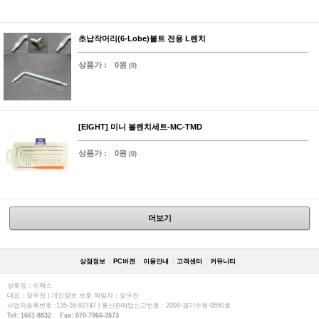
초납작머리(6-Lobe)볼트 전용 L렌치
상품가 :
0원
(0)
[EIGHT] 미니 볼렌치세트-MC-TMD
상품가 :
0원
(0)
더보기
상점정보
PC버젼
이용안내
고객센터
커뮤니티
상호명 : 쉬멕스
대표 : 장우천 | 개인정보 보호 책임자 : 장우천
사업자등록번호 :135-26-92747 | 통신판매업신고번호 : 2009-경기수원-0550호
Tel: 1661-8832 Fax: 070-7966-3573