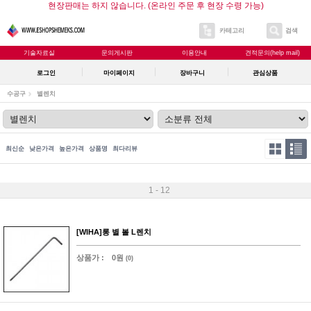
현장판매는 하지 않습니다. (온라인 주문 후 현장 수령 가능)
카테고리
검색
기술자료실
문의게시판
이용안내
견적문의(help mail)
로그인
마이페이지
장바구니
관심상품
수공구
별렌치
최신순
낮은가격
높은가격
상품명
최다리뷰
1 - 12
[WIHA]롱 별 볼 L렌치
상품가 :
0원
(0)