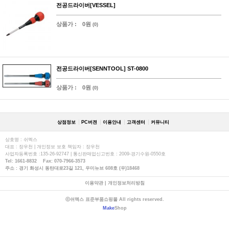
전공드라이버[VESSEL]
상품가 :
0원
(0)
전공드라이버[SENNTOOL] ST-0800
상품가 :
0원
(0)
상점정보
PC버젼
이용안내
고객센터
커뮤니티
상호명 : 쉬멕스
대표 : 장우천 | 개인정보 보호 책임자 : 장우천
사업자등록번호 :135-26-92747 | 통신판매업신고번호 : 2009-경기수원-0550호
Tel: 1661-8832 Fax: 070-7966-3573
주소 : 경기 화성시 동탄대로23길 121, 우미뉴브 608호 (우)18468
이용약관
|
개인정보처리방침
ⓒ쉬멕스 표준부품쇼핑몰 All rights reserved.
Make
Shop