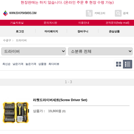
현장판매는 하지 않습니다. (온라인 주문 후 현장 수령 가능)
카테고리
검색
기술자료실
문의게시판
이용안내
견적문의(help mail)
로그인
마이페이지
장바구니
관심상품
수공구
드라이버
최신순
낮은가격
높은가격
상품명
최다리뷰
1 - 3
라쳇드라이버세트(Screw Driver Set)
상품가 :
19,800원
(0)