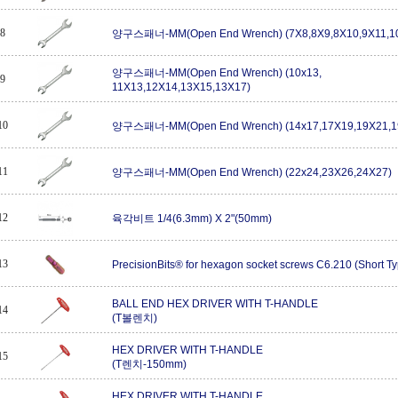
8
양구스패너-MM(Open End Wrench) (7X8,8X9,8X10,9X11,1
양구스패너-MM(Open End Wrench) (10x13,
9
11X13,12X14,13X15,13X17)
10
양구스패너-MM(Open End Wrench) (14x17,17X19,19X21,1
11
양구스패너-MM(Open End Wrench) (22x24,23X26,24X27)
12
육각비트 1/4(6.3mm) X 2"(50mm)
13
PrecisionBits® for hexagon socket screws C6.210 (Short T
BALL END HEX DRIVER WITH T-HANDLE
14
(T볼렌치)
HEX DRIVER WITH T-HANDLE
15
(T렌치-150mm)
HEX DRIVER WITH T-HANDLE