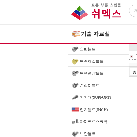
기술 자료실
일반볼트
특수재질볼트
특수형상볼트
손잡이볼트
지지대(SUPPORT)
인치볼트(INCH)
마이크로스크류
보안볼트