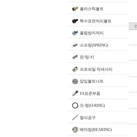
플라스틱볼트
특수표면처리볼트
풀림방지처리
스프링(SPRING)
핀/링/키
프로파일 악세사리
압입볼트너트
FA표준부품
오-링(O-RING)
절삭공구
베어링(BEARING)