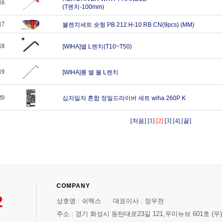
16
(T렌치-100mm)
17
볼렌치세트 숏형 PB 212.H-10 RB CN(9pcs) (MM)
18
[WIHA]별 L렌치(T10~T50)
19
[WIHA]롱 별 볼 L렌치
20
십자일자 혼합 정밀드라이버 세트 wiha 260P K
[처음]
[1]
[2]
[3]
[4]
[끝]
COMPANY
2
상호명 : 쉬멕스 대표이사 : 장우천
주소 : 경기 화성시 동탄대로23길 121,우미뉴브 601호 (우)1