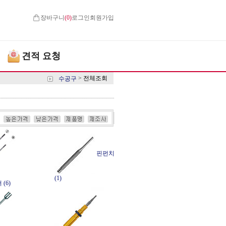
장바구니
(
0
)
로그인
회원가입
견적 요청
>
전체조회
수공구
핀펀치
(1)
(6)