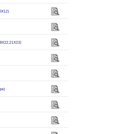
0X12)
9X22,21X23)
ype)