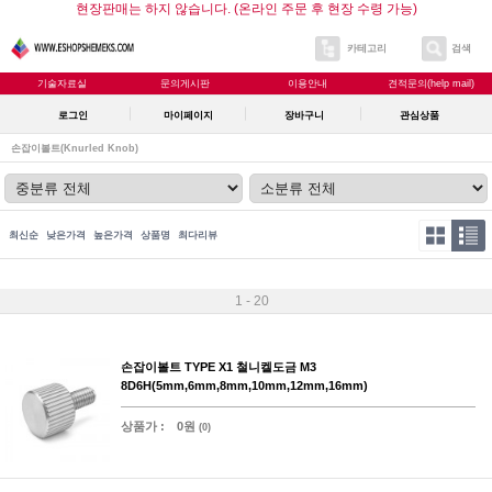
현장판매는 하지 않습니다. (온라인 주문 후 현장 수령 가능)
카테고리
검색
기술자료실
문의게시판
이용안내
견적문의(help mail)
로그인
마이페이지
장바구니
관심상품
손잡이볼트(Knurled Knob)
최신순
낮은가격
높은가격
상품명
최다리뷰
1 - 20
손잡이볼트 TYPE X1 철니켈도금 M3
8D6H(5mm,6mm,8mm,10mm,12mm,16mm)
상품가 :
0원
(0)