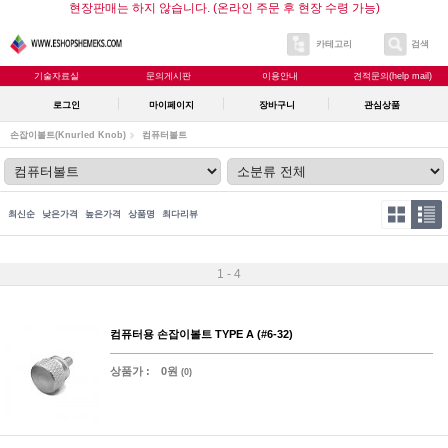
현장판매는 하지 않습니다. (온라인 주문 후 현장 수령 가능)
카테고리
검색
기술자료실
문의게시판
이용안내
견적문의(help mail)
로그인
마이페이지
장바구니
관심상품
손잡이볼트(Knurled Knob)
컴퓨터볼트
최신순
낮은가격
높은가격
상품명
최다리뷰
1 - 4
컴퓨터용 손잡이볼트 TYPE A (#6-32)
상품가 :
0원
(0)