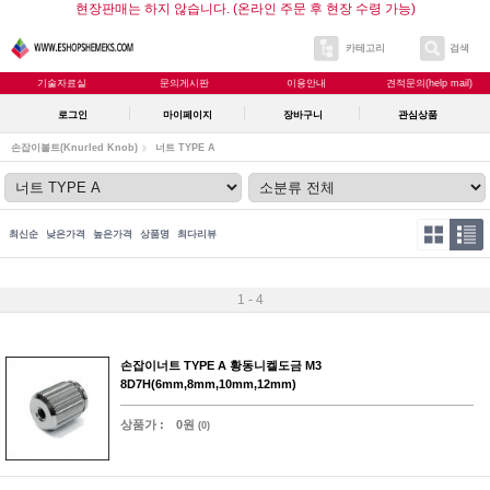
현장판매는 하지 않습니다. (온라인 주문 후 현장 수령 가능)
카테고리
검색
기술자료실
문의게시판
이용안내
견적문의(help mail)
로그인
마이페이지
장바구니
관심상품
손잡이볼트(Knurled Knob)
너트 TYPE A
최신순
낮은가격
높은가격
상품명
최다리뷰
1 - 4
손잡이너트 TYPE A 황동니켈도금 M3
8D7H(6mm,8mm,10mm,12mm)
상품가 :
0원
(0)