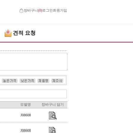
장바구니
(
0
)
로그인
회원가입
견적 요청
모델명
장바구니 담기
J08608
J08608