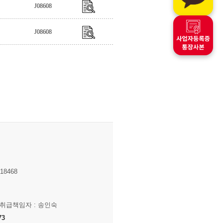
J08608
J08608
8468
보취급책임자 : 송인숙
73