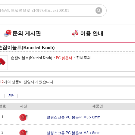
문의 게시판
이용 안내
손잡이볼트(Knurled Knob)
>
>
전체조회
손잡이볼트(Knurled Knob)
PC 붉은색
12
개의 상품이 진열되어 있습니다
3
|
M4
|
번호
사진
제품명
1
널링스크류 PC 붉은색 M3 x 6mm
2
널링스크류 PC 붉은색 M3 x 8mm