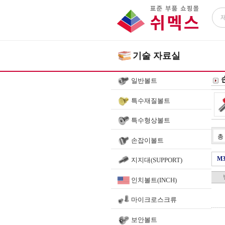
기술 자료실
일반볼트
특수재질볼트
특수형상볼트
총
손잡이볼트
M
지지대(SUPPORT)
인치볼트(INCH)
마이크로스크류
보안볼트