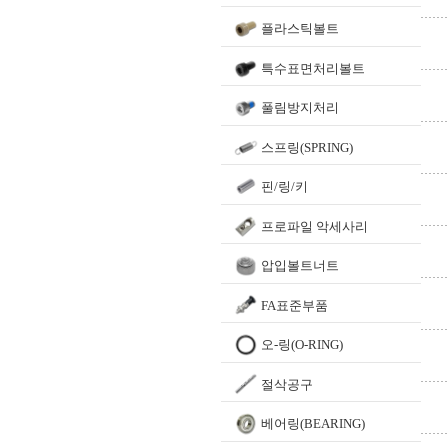
플라스틱볼트
특수표면처리볼트
풀림방지처리
스프링(SPRING)
핀/링/키
프로파일 악세사리
압입볼트너트
FA표준부품
오-링(O-RING)
절삭공구
베어링(BEARING)