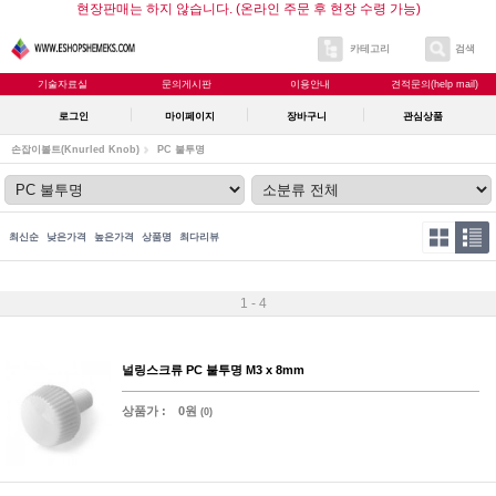
현장판매는 하지 않습니다. (온라인 주문 후 현장 수령 가능)
카테고리
검색
기술자료실
문의게시판
이용안내
견적문의(help mail)
로그인
마이페이지
장바구니
관심상품
손잡이볼트(Knurled Knob)
PC 불투명
최신순
낮은가격
높은가격
상품명
최다리뷰
1 - 4
널링스크류 PC 불투명 M3 x 8mm
상품가 :
0원
(0)