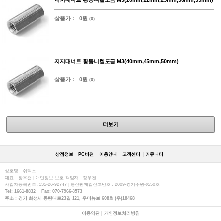
상품가 :
0원
(0)
지지대너트 황동니켈도금 M3(40mm,45mm,50mm)
상품가 :
0원
(0)
더보기
상점정보
PC버젼
이용안내
고객센터
커뮤니티
상호명 : 쉬멕스
대표 : 장우천 | 개인정보 보호 책임자 : 장우천
사업자등록번호 :135-26-92747 | 통신판매업신고번호 : 2009-경기수원-0550호
Tel: 1661-8832 Fax: 070-7966-3573
주소 : 경기 화성시 동탄대로23길 121, 우미뉴브 608호 (우)18468
이용약관
|
개인정보처리방침