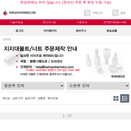
현장판매는 하지 않습니다. (온라인 주문 후 현장 수령 가능)
카테고리
검색
기술자료실
문의게시판
이용안내
견적문의(help mail)
로그인
마이페이지
장바구니
관심상품
지지대
최신순
낮은가격
높은가격
상품명
최다리뷰
1 - 20