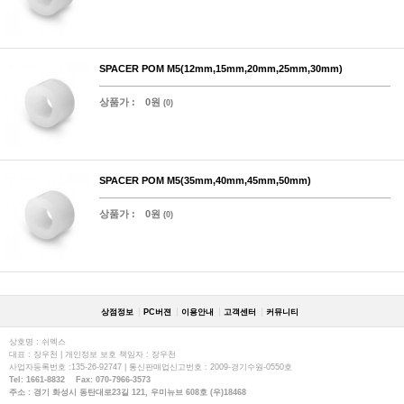
SPACER POM M5(12mm,15mm,20mm,25mm,30mm)
상품가 :
0원
(0)
SPACER POM M5(35mm,40mm,45mm,50mm)
상품가 :
0원
(0)
상점정보
PC버젼
이용안내
고객센터
커뮤니티
상호명 : 쉬멕스
대표 : 장우천 | 개인정보 보호 책임자 : 장우천
사업자등록번호 :135-26-92747 | 통신판매업신고번호 : 2009-경기수원-0550호
Tel: 1661-8832 Fax: 070-7966-3573
주소 : 경기 화성시 동탄대로23길 121, 우미뉴브 608호 (우)18468