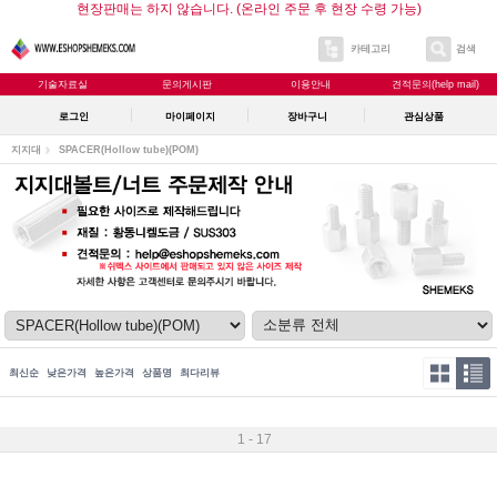
현장판매는 하지 않습니다. (온라인 주문 후 현장 수령 가능)
카테고리
검색
기술자료실
문의게시판
이용안내
견적문의(help mail)
로그인
마이페이지
장바구니
관심상품
지지대
SPACER(Hollow tube)
(POM)
최신순
낮은가격
높은가격
상품명
최다리뷰
1 - 17