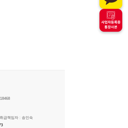
8468
보취급책임자 : 송인숙
73