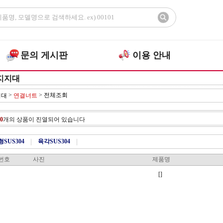
문의 게시판
이용 안내
지지대
>
>
전체조회
지대
연결너트
0
개의 상품이 진열되어 있습니다
형SUS304
|
육각SUS304
|
번호
사진
제품명
[]