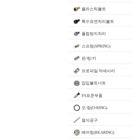
플라스틱볼트
특수표면처리볼트
풀림방지처리
스프링(SPRING)
핀/링/키
프로파일 악세사리
압입볼트너트
FA표준부품
오-링(O-RING)
절삭공구
베어링(BEARING)