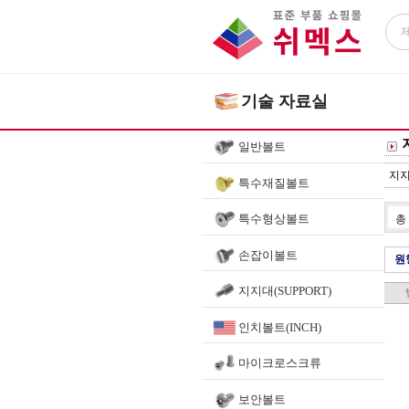
기술 자료실
일반볼트
지
특수재질볼트
특수형상볼트
총
손잡이볼트
원
지지대(SUPPORT)
인치볼트(INCH)
마이크로스크류
보안볼트