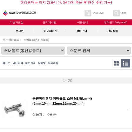
현장판매는 하지 않습니다. (온라인 주문 후 현장 수령 가능)
카테고리
검색
기술자료실
문의게시판
이용안내
견적문의(help mail)
로그인
마이페이지
장바구니
관심상품
특수형상볼트
커버볼트(통신용볼트)
최신순
낮은가격
높은가격
상품명
최다리뷰
1 - 20
둥근머리렌치 커버볼트 스텐 M2.5(Lm=4)
(8mm,10mm,12mm,16mm,20mm)
상품가 :
0원
(0)