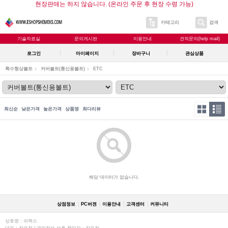
현장판매는 하지 않습니다. (온라인 주문 후 현장 수령 가능)
카테고리
검색
기술자료실
문의게시판
이용안내
견적문의(help mail)
로그인
마이페이지
장바구니
관심상품
특수형상볼트
커버볼트(통신용볼트)
ETC
최신순
낮은가격
높은가격
상품명
최다리뷰
해당 데이터가 없습니다.
상점정보
PC버젼
이용안내
고객센터
커뮤니티
상호명 : 쉬멕스