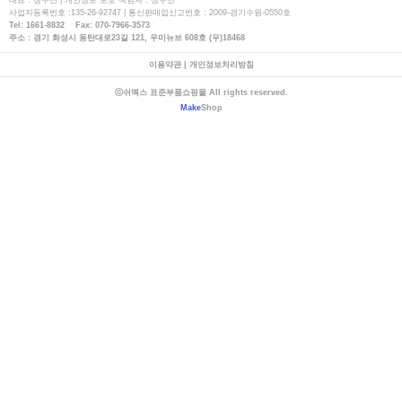
대표 : 장우천 | 개인정보 보호 책임자 : 장우천
사업자등록번호 :135-26-92747 | 통신판매업신고번호 : 2009-경기수원-0550호
Tel: 1661-8832 Fax: 070-7966-3573
주소 : 경기 화성시 동탄대로23길 121, 우미뉴브 608호 (우)18468
이용약관
|
개인정보처리방침
ⓒ쉬멕스 표준부품쇼핑몰 All rights reserved.
Make
Shop