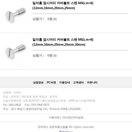
일자홈 접시머리 커버볼트 스텐 M4(Lm=6)
(12mm,16mm,20mm,25mm)
상품가 :
0원
(0)
일자홈 접시머리 커버볼트 스텐 M5(Lm=8)
(12mm,16mm,20mm,25mm,30mm)
상품가 :
0원
(0)
상점정보
PC버젼
이용안내
고객센터
커뮤니티
상호명 : 쉬멕스
대표 : 장우천 | 개인정보 보호 책임자 : 장우천
사업자등록번호 :135-26-92747 | 통신판매업신고번호 : 2009-경기수원-0550호
Tel: 1661-8832 Fax: 070-7966-3573
주소 : 경기 화성시 동탄대로23길 121, 우미뉴브 608호 (우)18468
이용약관
|
개인정보처리방침
ⓒ쉬멕스 표준부품쇼핑몰 All rights reserved.
Make
Shop