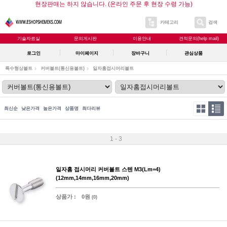
현장판매는 하지 않습니다. (온라인 주문 후 현장 수령 가능)
카테고리
검색
기술자료실
문의게시판
이용안내
견적문의(help mail)
로그인
마이페이지
장바구니
관심상품
특수형상볼트
커버볼트(통신용볼트)
일자홈접시머리볼트
최신순
낮은가격
높은가격
상품명
최다리뷰
1 - 3
일자홈 접시머리 커버볼트 스텐 M3(Lm=4)
(12mm,14mm,16mm,20mm)
상품가 :
0원
(0)