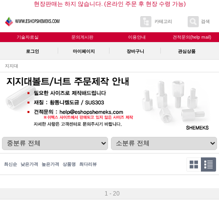
현장판매는 하지 않습니다. (온라인 주문 후 현장 수령 가능)
카테고리
검색
기술자료실
문의게시판
이용안내
견적문의(help mail)
로그인
마이페이지
장바구니
관심상품
지지대
최신순
낮은가격
높은가격
상품명
최다리뷰
1 - 20