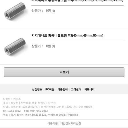
상품가 :
0원
(0)
지지대너트 황동니켈도금 M3(40mm,45mm,50mm)
상품가 :
0원
(0)
더보기
상점정보
PC버젼
이용안내
고객센터
커뮤니티
상호명 : 쉬멕스
대표 : 장우천 | 개인정보 보호 책임자 : 장우천
사업자등록번호 :135-26-92747 | 통신판매업신고번호 : 2009-경기수원-0550호
Tel: 1661-8832 Fax: 070-7966-3573
주소 : 경기 화성시 동탄대로23길 121, 우미뉴브 608호 (우)18468
이용약관
|
개인정보처리방침