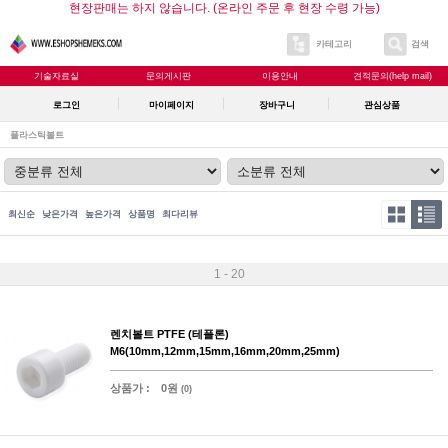
현장판매는 하지 않습니다. (온라인 주문 후 현장 수령 가능)
카테고리
검색
기술자료실
문의게시판
이용안내
견적문의(help mail)
로그인
마이페이지
장바구니
관심상품
플라스틱볼트
최신순
낮은가격
높은가격
상품명
최다리뷰
1 - 20
렌치볼트 PTFE (테플론)
M6(10mm,12mm,15mm,16mm,20mm,25mm)
상품가 :
0원
(0)