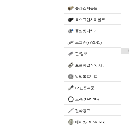
플라스틱볼트
특수표면처리볼트
풀림방지처리
스프링(SPRING)
핀/링/키
프로파일 악세사리
압입볼트너트
FA표준부품
오-링(O-RING)
절삭공구
베어링(BEARING)