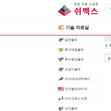
기술 자료실
일반볼트
특수재질볼트
특수형상볼트
손잡이볼트
지지대(SUPPORT)
인치볼트(INCH)
마이크로스크류
보안볼트