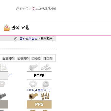
장바구니
(
0
)
로그인
회원가입
견적 요청
>
전체조회
플라스틱볼트
PP
PTFE(테플론) (19)