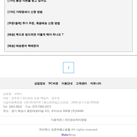
[기타]
통장 사본을 받고 싶어요.
[기타]
거래명세서 신청 방법
[주문/결제] 추가 주문, 묶음배송 신청 방법
[배송] 퀵으로 받으려면 어떻게 해야 하나요 ?
[배송] 배송중의 택배문의
1
상점정보
PC버젼
이용안내
고객센터
커뮤니티
상호명 : 쉬멕스
대표 : 장우천 | 개인정보 보호 책임자 : 장우천
사업자등록번호 :135-26-92747 | 통신판매업신고번호 : 2009-경기수원-0550호
Tel: 1661-8832 Fax: 070-7966-3573
주소 : 경기 화성시 동탄대로23길 121, 우미뉴브 608호 (우)18468
이용약관
|
개인정보처리방침
ⓒ쉬멕스 표준부품쇼핑몰 All rights reserved.
Make
Shop