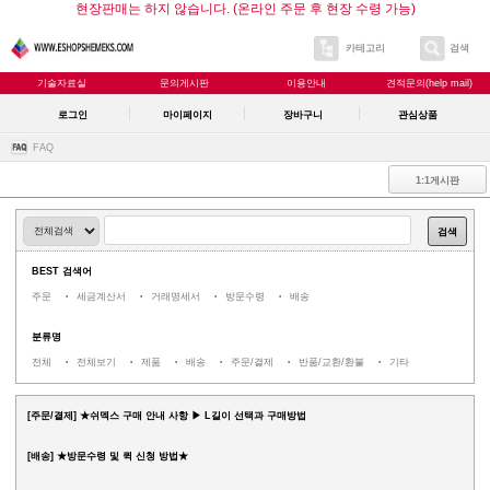
현장판매는 하지 않습니다. (온라인 주문 후 현장 수령 가능)
카테고리
검색
기술자료실
문의게시판
이용안내
견적문의(help mail)
로그인
마이페이지
장바구니
관심상품
FAQ
1:1게시판
검색
BEST 검색어
주문
세금계산서
거래명세서
방문수령
배송
분류명
전체
전체보기
제품
배송
주문/결제
반품/교환/환불
기타
[주문/결제] ★쉬멕스 구매 안내 사항 ▶ L길이 선택과 구매방법
[배송] ★방문수령 및 퀵 신청 방법★