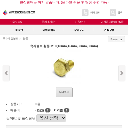
현장판매는 하지 않습니다. (온라인 주문 후 현장 수령 가능)
카테고리
검색
기술자료실
문의게시판
이용안내
견적문의(help mail)
로그인
마이페이지
장바구니
관심상품
특수재질볼트
황동
Recent
육각볼트 황동 M10(40mm,45mm,50mm,60mm)
상세보기
상품가 :
0원
배송비 :
(조건)
!
지역별
!
길이(L)및 포장단위