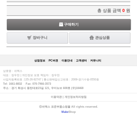
총 상품 금액
0
원
구매하기
장바구니
관심상품
상점정보
PC버젼
이용안내
고객센터
커뮤니티
상호명 : 쉬멕스
대표 : 장우천 | 개인정보 보호 책임자 : 장우천
사업자등록번호 :135-26-92747 | 통신판매업신고번호 : 2009-경기수원-0550호
Tel: 1661-8832 Fax: 070-7966-3573
주소 : 경기 화성시 동탄대로23길 121, 우미뉴브 608호 (우)18468
이용약관
|
개인정보처리방침
ⓒ쉬멕스 표준부품쇼핑몰 All rights reserved.
Make
Shop