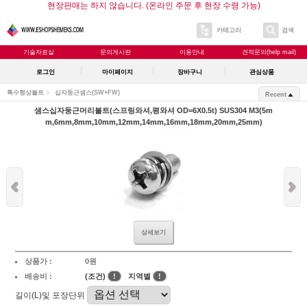
현장판매는 하지 않습니다. (온라인 주문 후 현장 수령 가능)
카테고리
검색
기술자료실
문의게시판
이용안내
견적문의(help mail)
로그인
마이페이지
장바구니
관심상품
특수형상볼트
십자둥근샘스(SW+FW)
Recent
샘스십자둥근머리볼트(스프링와셔,평와셔 OD=6X0.5t) SUS304 M3(5m
m,6mm,8mm,10mm,12mm,14mm,16mm,18mm,20mm,25mm)
상세보기
상품가 :
0원
배송비 :
(조건)
!
지역별
!
길이(L)및 포장단위