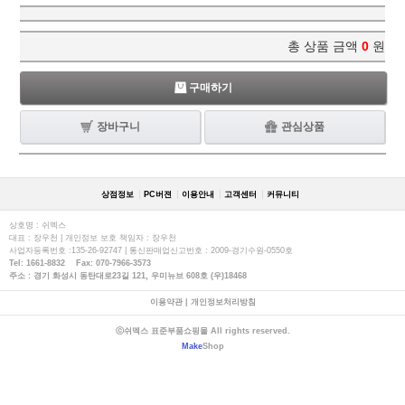
총 상품 금액
0
원
구매하기
장바구니
관심상품
상점정보
PC버젼
이용안내
고객센터
커뮤니티
상호명 : 쉬멕스
대표 : 장우천 | 개인정보 보호 책임자 : 장우천
사업자등록번호 :135-26-92747 | 통신판매업신고번호 : 2009-경기수원-0550호
Tel: 1661-8832 Fax: 070-7966-3573
주소 : 경기 화성시 동탄대로23길 121, 우미뉴브 608호 (우)18468
이용약관
|
개인정보처리방침
ⓒ쉬멕스 표준부품쇼핑몰 All rights reserved.
Make
Shop