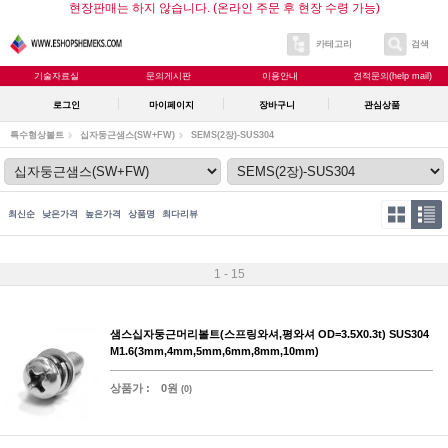
현장판매는 하지 않습니다. (온라인 주문 후 현장 수령 가능)
카테고리
검색
기술자료실
문의게시판
이용안내
견적문의(help mail)
로그인
마이페이지
장바구니
관심상품
특수형상볼트
십자둥근샘스(SW+FW)
SEMS(2장)-SUS304
최신순
낮은가격
높은가격
상품명
최다리뷰
1 - 15
샘스십자둥근머리볼트(스프링와셔,평와셔 OD=3.5X0.3t) SUS304
M1.6(3mm,4mm,5mm,6mm,8mm,10mm)
상품가 :
0원
(0)