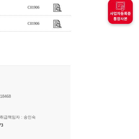
C01906
C01906
8468
보취급책임자 : 송인숙
73