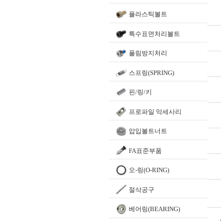
플라스틱볼트
특수표면처리볼트
풀림방지처리
스프링(SPRING)
핀/링/키
프로파일 악세사리
압입볼트너트
FA표준부품
오-링(O-RING)
절삭공구
베어링(BEARING)