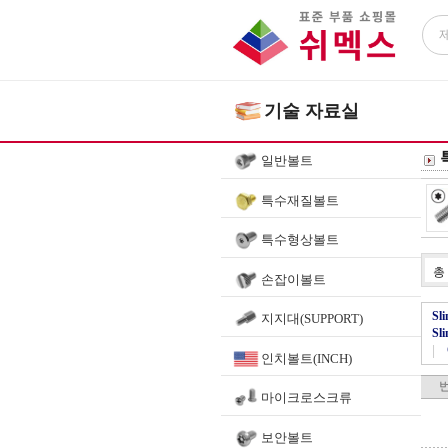
기술 자료실
일반볼트
특수재질볼트
특수형상볼트
총
손잡이볼트
Sl
지지대(SUPPORT)
Sl
|
인치볼트(INCH)
마이크로스크류
보안볼트