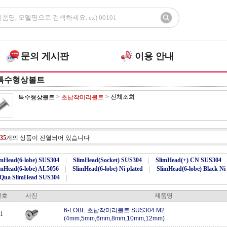
문의 게시판
이용 안내
특수형상볼트
>
>
전체조회
특수형상볼트
초납작머리볼트
35
개의 상품이 진열되어 있습니다
imHead(6-lobe) SUS304
|
SlimHead(Socket) SUS304
|
SlimHead(+) CN SUS304
imHead(6-lobe) AL5056
|
SlimHead(6-lobe) Ni plated
|
SlimHead(6-lobe) Black Ni 
Qua SlimHead SUS304
|
번호
사진
제품명
6-LOBE 초납작머리볼트 SUS304 M2
1
(4mm,5mm,6mm,8mm,10mm,12mm)