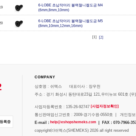
6-LOBE 초납작머리 블랙철니켈도금 M4
19
(6mm,8mm,10mm)
6-LOBE 초납작머리 블랙철니켈도금 M5
20
(8mm,10mm,12mm,16mm)
[1]
[2]
COMPANY
2
상호명 : 쉬멕스 대표이사 : 장우천
주소 : 경기 화성시 동탄대로23길 121,우미뉴브 601호 (우)1
[사업자정보확인]
사업자등록번호 : 135-26-92747
통신판매업신고번호 : 2009-경기수원-0550호 | 개인정
자등록증
help@eshopshemeks.com
E-mail :
| FAX : 070-7966-35
copyright⒞쉬멕스(SHEMEKS) 2026 all right reserved