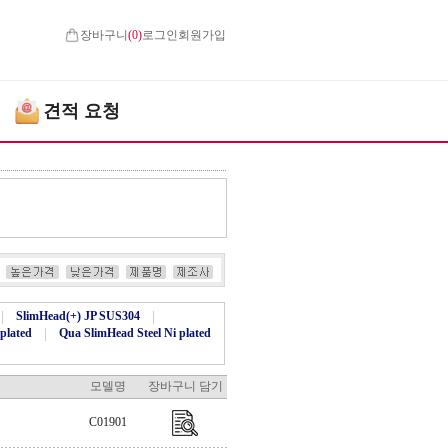
장바구니
(
0
)
로그인
회원가입
견적 요청
|
SlimHead(+) JP SUS304
|
plated
|
Qua SlimHead Steel Ni plated
모델명
장바구니 담기
C01901