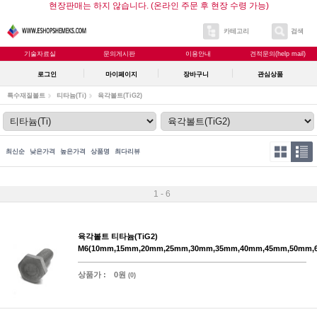
현장판매는 하지 않습니다. (온라인 주문 후 현장 수령 가능)
카테고리
검색
기술자료실
문의게시판
이용안내
견적문의(help mail)
로그인
마이페이지
장바구니
관심상품
특수재질볼트
티타늄(Ti)
육각볼트(TiG2)
최신순
낮은가격
높은가격
상품명
최다리뷰
1 - 6
육각볼트 티타늄(TiG2)
M6(10mm,15mm,20mm,25mm,30mm,35mm,40mm,45mm,50mm,
상품가 :
0원
(0)