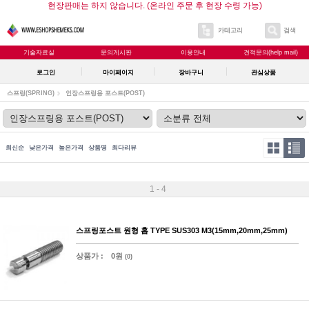
현장판매는 하지 않습니다. (온라인 주문 후 현장 수령 가능)
카테고리
검색
기술자료실
문의게시판
이용안내
견적문의(help mail)
로그인
마이페이지
장바구니
관심상품
스프링(SPRING)
인장스프링용 포스트(POST)
최신순
낮은가격
높은가격
상품명
최다리뷰
1 - 4
스프링포스트 원형 홈 TYPE SUS303 M3(15mm,20mm,25mm)
상품가 :
0원
(0)