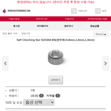
현장판매는 하지 않습니다. (온라인 주문 후 현장 수령 가능)
카테고리
검색
기술자료실
문의게시판
이용안내
견적문의(help mail)
로그인
마이페이지
장바구니
관심상품
압입 볼트 너트
압입너트
Recent
Self Clinching Nut SUS304 M4(판두께=0.8mm,1.0mm,1.4mm)
상세보기
상품가 :
0원
배송비 :
(조건)
!
지역별
!
SIZE 및 포장