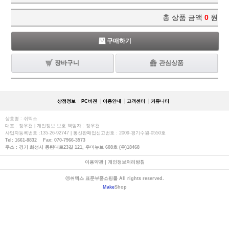
총 상품 금액
0
원
구매하기
장바구니
관심상품
상점정보
PC버젼
이용안내
고객센터
커뮤니티
상호명 : 쉬멕스
대표 : 장우천 | 개인정보 보호 책임자 : 장우천
사업자등록번호 :135-26-92747 | 통신판매업신고번호 : 2009-경기수원-0550호
Tel: 1661-8832 Fax: 070-7966-3573
주소 : 경기 화성시 동탄대로23길 121, 우미뉴브 608호 (우)18468
이용약관
|
개인정보처리방침
ⓒ쉬멕스 표준부품쇼핑몰 All rights reserved.
Make
Shop