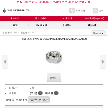
현장판매는 하지 않습니다. (온라인 주문 후 현장 수령 가능)
카테고리
검색
기술자료실
문의게시판
이용안내
견적문의(help mail)
로그인
마이페이지
장바구니
관심상품
압입 볼트 너트
용접볼트너트
Recent
용접너트 TYPE A SUS304(M3,M4,M5,M6,M8,M10,M12)
상세보기
상품가 :
0원
배송비 :
(조건)
!
지역별
!
길이 및 포장단위