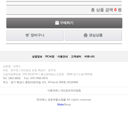
총 상품 금액
0
원
구매하기
장바구니
관심상품
상점정보
PC버젼
이용안내
고객센터
커뮤니티
상호명 : 쉬멕스
대표 : 장우천 | 개인정보 보호 책임자 : 장우천
사업자등록번호 :135-26-92747 | 통신판매업신고번호 : 2009-경기수원-0550호
Tel: 1661-8832 Fax: 070-7966-3573
주소 : 경기 화성시 동탄대로23길 121, 우미뉴브 608호 (우)18468
이용약관
|
개인정보처리방침
ⓒ쉬멕스 표준부품쇼핑몰 All rights reserved.
Make
Shop