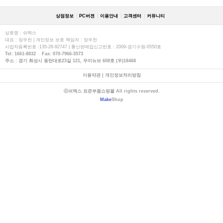
상점정보
PC버젼
이용안내
고객센터
커뮤니티
상호명 : 쉬멕스
대표 : 장우천 | 개인정보 보호 책임자 : 장우천
사업자등록번호 :135-26-92747 | 통신판매업신고번호 : 2009-경기수원-0550호
Tel: 1661-8832 Fax: 070-7966-3573
주소 : 경기 화성시 동탄대로23길 121, 우미뉴브 608호 (우)18468
이용약관
|
개인정보처리방침
ⓒ쉬멕스 표준부품쇼핑몰 All rights reserved.
Make
Shop