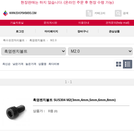
현장판매는 하지 않습니다. (온라인 주문 후 현장 수령 가능)
카테고리
검색
기술자료실
문의게시판
이용안내
견적문의(help mail)
로그인
마이페이지
장바구니
관심상품
특수표면처리볼트
흑염렌치볼트
M2.0
최신순
낮은가격
높은가격
상품명
최다리뷰
1 - 1
흑염렌치볼트 SUS304 M2(3mm,4mm,5mm,6mm,8mm)
상품가 :
0원
(0)